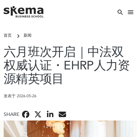
跳转到主要内容
关闭
首页
新闻
关键词搜索
六月班次开启｜中法双
搜索
权威认证・EHRP人力资
源精英项目
热门搜索
发表于 2026-05-26
常见的关键词
SHARE
国际硕士
校区