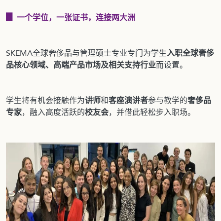
▊
一个学位，一张证书，连接两大洲
SKEMA全球奢侈品与管理硕士专业专门为学生
入职全球奢侈
品核心领域、高端产品市场及相关支持行业
而设置。
学生将有机会接触作为
讲师
和
客座演讲者
参与教学的
奢侈品
专家
，融入高度活跃的
校友会
，并借此轻松步入职场。