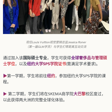
现任Louis Vuitton视觉营销总监Jessica Roner
（第一届GLM学员）与学生们零距离互动交流
通过加入该
国际硕士专业
，学生可获得
全球奢侈品与管理硕
士学位
，以及
纽约大学SPS学院证书
(需满足学术要求)。
▶
第一学期，学生将前往
纽约
，参加纽约大学SPS学院的课
程。
▶
第二学期，学生们将在SKEMA商学院
大巴黎
校区度过，
以此获得两大洲的完整全球化体验。