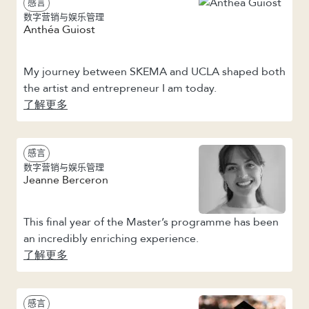
感言
数字营销与娱乐管理
Anthéa Guiost
My journey between SKEMA and UCLA shaped both
the artist and entrepreneur I am today.
了解更多
感言
数字营销与娱乐管理
Jeanne Berceron
This final year of the Master’s programme has been
an incredibly enriching experience.
了解更多
感言