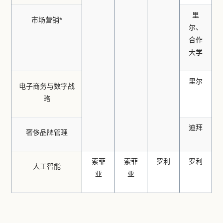
里
市场营销*
尔、
合作
大学
里尔
电子商务与数字战
略
迪拜
奢侈品牌管理
索菲
索菲
罗利
罗利
人工智能
亚
亚