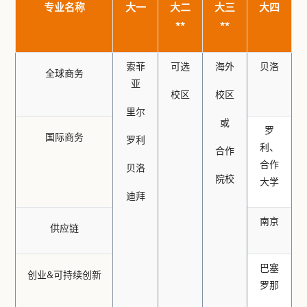
专业名称
大一
大二
大三
大四
**
**
索菲
可选
海外
贝洛
全球商务
亚
校区
校区
里尔
或
罗
国际商务
罗利
利、
合作
合作
贝洛
院校
大学
迪拜
南京
供应链
巴塞
创业&可持续创新
罗那